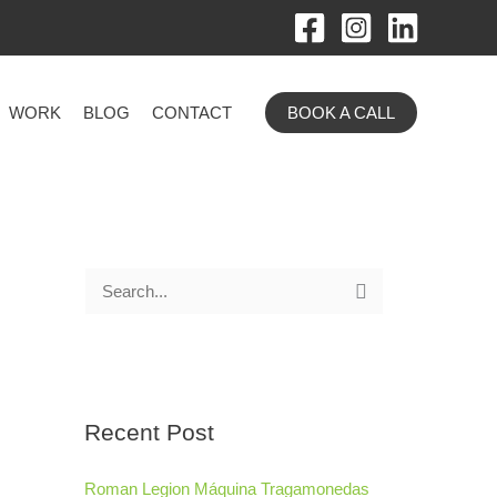
WORK
BLOG
CONTACT
BOOK A CALL
S
e
a
r
Recent Post
c
h
Roman Legion Máquina Tragamonedas
f