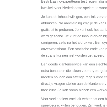
Bestnlcasino-expertteam test regelmatig ni
kwaliteit voor Nederlandse spelers te waa
Je kunt de inhoud wijzigen, een link vervan
afdrukken. Na aanmelding krijg je de kans
gratis uit te proberen. Je kunt ook het aa
werd gescand. Je kunt de inhoud ervan bij
corrigeren, zelfs na het afdrukken. Een dy
onverwoestbaar. Een statische code kan 
de scans kunnen niet worden getraceerd.
Een goede klantenservice kan een slechte d
extra bonussen die alleen voor crypto-gebr
moeten houden aan strenge regels voor eerl
direct je vragen stellen aan de klantenserv
mee kunt. Je kan soms binnen een werkdag 
Voor veel spelers voelt dit echter als een 
speelgedrag willen behouden. Zijn werk is 