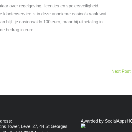
aar over regelgeving, licenties en spelersveiligheid.
e klantenservice is in deze anonieme casino’s vaak wat
n blijft je casinosaldo 100 euro, maar bij uitbetaling in
de bedrag in euro.
Next Post
dress:
Awarded by SocialAppsH
tins Tower, Level 27, 44 St Georges