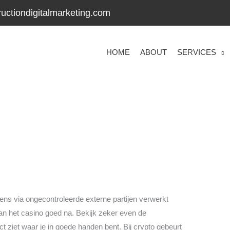
uctiondigitalmarketing.com
HOME
ABOUT
SERVICES
ens via ongecontroleerde externe partijen verwerkt
n het casino goed na. Bekijk zeker even de
t ziet waar je in goede handen bent. Bij crypto gebeurt