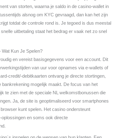
t van storten, waarna je saldo in de casino-wallet in
r tussentijds alsnog om KYC gevraagd, dan kan het zijn
 krijgt totdat de controle rond is. Je tegoed is dus meestal
 snelle uitbetaling staat het bedrag er vaak net zo snel
– Wat Kun Je Spelen?
nvoudig en vereist basisgegevens voor een account. Dit
erwerkingstijden van uur voor opnames via e-wallets of
d-credit/-debitkaarten ontvang je directe stortingen,
je bankrekening mogelijk maakt. De focus van het
ijk te zien met de speciale NL welkomstbonussen die
tingen. Ja, de site is geoptimaliseerd voor smartphones
de browser kunt spelen. Het casino ondersteunt
d-oplossingen en soms ook directe
nd.
asino´s inspelen op de wensen van hun klanten. Een